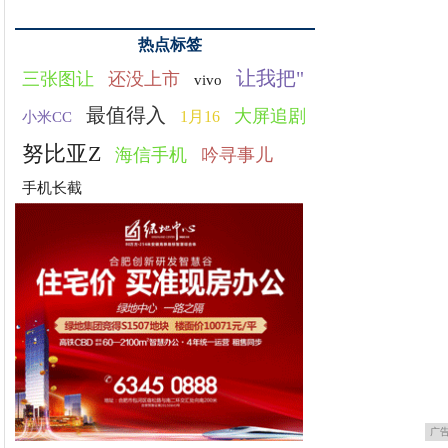
热点标签
让我把"
三张图让
还没上市
vivo
最值得入
大屏追剧
1月16
小米CC
努比亚Z
海信手机
吟寻事儿
手机长截
广