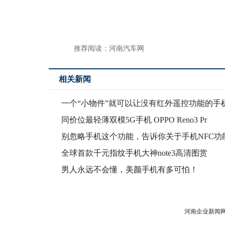
推荐阅读：
河南汽车网
相关新闻
一个“小物件”就可以让没有红外遥控功能的手
变万能
同价位最轻薄双模5G手机 OPPO Reno3 Pr
别忽略手机这个功能，告诉你关于手机NFC功
一些重
全球首款千元指纹手机大神note3高清图赏
男人永远不会懂，美颜手机有多可怕！
河南企业新闻网版权所有 