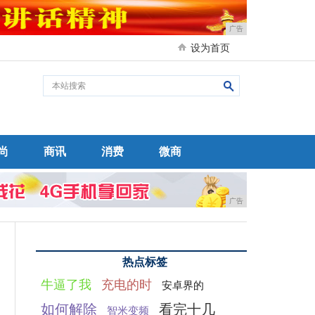
广告
设为首页
尚
商讯
消费
微商
广告
热点标签
牛逼了我
充电的时
安卓界的
如何解除
看完十几
智米变频