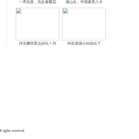
一齐抗疫，共赴春暖花
成山头，中国最美八大
河北哪些景点好玩？河
90后英国小伙拍出了
hts reserved.