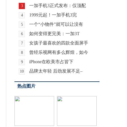
一加手机3正式发布：仅顶配
3
1999元起！一加手机3完
4
一个“小物件”就可以让没有
5
如何变得更完美：一加3T
6
女孩子最喜欢的四款全面屏手
7
曾经乐视网有多么辉煌，如今
8
iPhone在欧美市占皆下
9
品牌太年轻 后劲发展不足–
10
热点图片