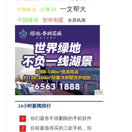
一文帮大
小米18
中国移动
中国移动
智米电暖
全屏风潮
广告
24小时新闻排行
你们最舍不得删除的手机软件
1
目前最值得买的三款手机，你
2