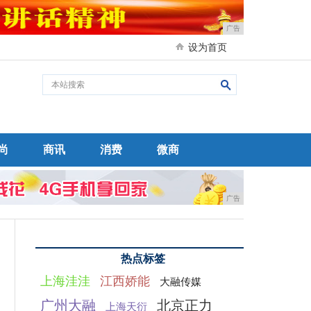
广告
设为首页
尚
商讯
消费
微商
广告
热点标签
上海洼洼
江西娇能
大融传媒
广州大融
北京正力
上海天衍