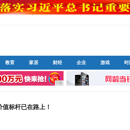
教育
家居
财经
企业
游戏
时
广告
价值标杆已在路上！