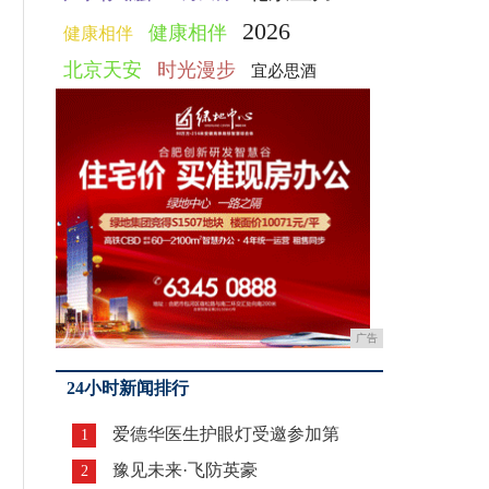
2026
健康相伴
健康相伴
北京天安
时光漫步
宜必思酒
广告
24小时新闻排行
爱德华医生护眼灯受邀参加第
1
豫见未来·飞防英豪
2