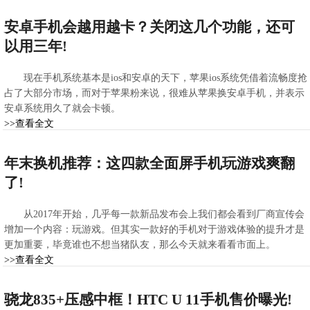
>>查看全文
2021-02-21 10:02:37
安卓手机会越用越卡？关闭这几个功能，还可
以用三年!
现在手机系统基本是ios和安卓的天下，苹果ios系统凭借着流畅度抢
占了大部分市场，而对于苹果粉来说，很难从苹果换安卓手机，并表示
安卓系统用久了就会卡顿。
>>查看全文
2021-02-21 08:18:10
年末换机推荐：这四款全面屏手机玩游戏爽翻
了!
从2017年开始，几乎每一款新品发布会上我们都会看到厂商宣传会
增加一个内容：玩游戏。但其实一款好的手机对于游戏体验的提升才是
更加重要，毕竟谁也不想当猪队友，那么今天就来看看市面上。
>>查看全文
2021-02-21 08:12:52
骁龙835+压感中框！HTC U 11手机售价曝光!