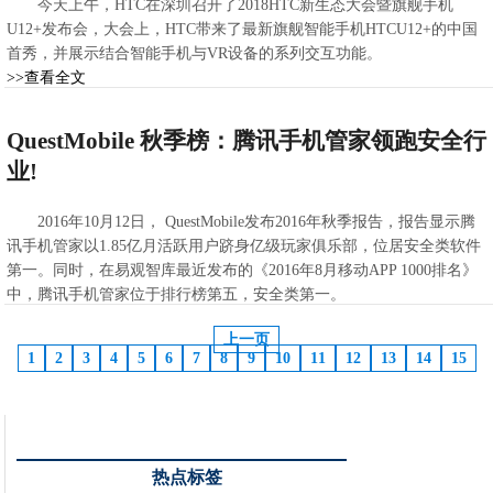
今天上午，HTC在深圳召开了2018HTC新生态大会暨旗舰手机
U12+发布会，大会上，HTC带来了最新旗舰智能手机HTCU12+的中国
首秀，并展示结合智能手机与VR设备的系列交互功能。
>>查看全文
2021-02-21 06:00:38
QuestMobile 秋季榜：腾讯手机管家领跑安全行
业!
2016年10月12日， QuestMobile发布2016年秋季报告，报告显示腾
讯手机管家以1.85亿月活跃用户跻身亿级玩家俱乐部，位居安全类软件
第一。同时，在易观智库最近发布的《2016年8月移动APP 1000排名》
中，腾讯手机管家位于排行榜第五，安全类第一。
>>查看全文
上一页
2021-02-21 05:55:10
1
2
3
4
5
6
7
8
9
10
11
12
13
14
15
热点标签