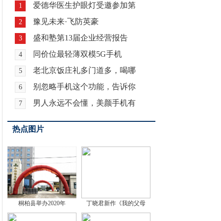
爱德华医生护眼灯受邀参加第
1
豫见未来·飞防英豪
2
盛和塾第13届企业经营报告
3
同价位最轻薄双模5G手机
4
老北京饭庄礼多门道多，喝哪
5
别忽略手机这个功能，告诉你
6
男人永远不会懂，美颜手机有
7
热点图片
桐柏县举办2020年
丁晓君新作《我的父母