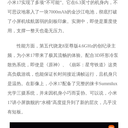
小米17实现了多项“不可能”。它在6.3英寸的机身内，不
可思议地塞入了一块7000mAh的金沙江电池，彻底打破
了小屏机续航孱弱的刻板印象。实测中，即使是重度使
用，支撑一整天也毫无压力。
性能方面，第五代骁龙8至尊版4.6GHz的创纪录主
频，为小米17带来了极其流畅的体验。配合3D环形冷泵
散热系统，即使是《原神》、《崩坏：星穹铁道》这类
高负载游戏，也能保证长时间接近满帧运行，且机身只
是温热。在影像上，小米17配备了完整的徕卡Summilux
光学三摄系统，并未因机身小巧而妥协。可以说，小米
17讲小屏旗舰的“水桶”高度提升到了新的层次，几乎没
有短板。