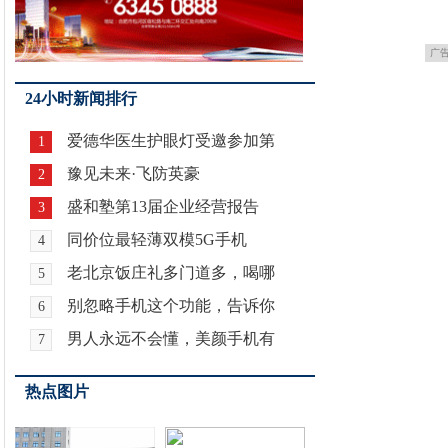
广
24小时新闻排行
爱德华医生护眼灯受邀参加第
1
豫见未来·飞防英豪
2
盛和塾第13届企业经营报告
3
同价位最轻薄双模5G手机
4
老北京饭庄礼多门道多，喝哪
5
别忽略手机这个功能，告诉你
6
男人永远不会懂，美颜手机有
7
热点图片