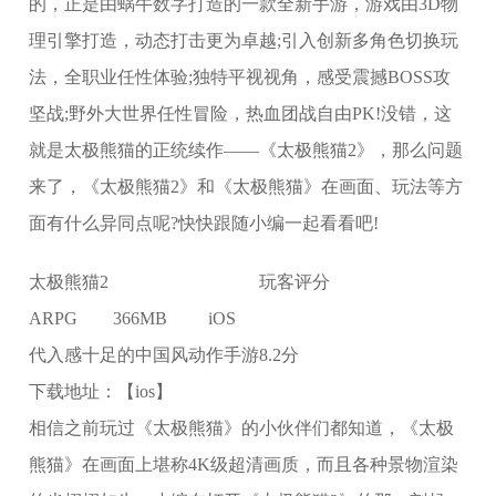
的，正是由蜗牛数字打造的一款全新手游，游戏由3D物
理引擎打造，动态打击更为卓越;引入创新多角色切换玩
法，全职业任性体验;独特平视视角，感受震撼BOSS攻
坚战;野外大世界任性冒险，热血团战自由PK!没错，这
就是太极熊猫的正统续作——《太极熊猫2》，那么问题
来了，《太极熊猫2》和《太极熊猫》在画面、玩法等方
面有什么异同点呢?快快跟随小编一起看看吧!
太极熊猫2
玩客评分
ARPG
366MB
iOS
代入感十足的中国风动作手游
8.2分
下载地址：【ios】
相信之前玩过《太极熊猫》的小伙伴们都知道，《太极
熊猫》在画面上堪称4K级超清画质，而且各种景物渲染