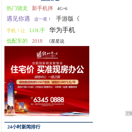
热门骁龙
新手机摔
4G+6
遇见你遇
手游版《
这一夜！
华为手机
LOL手
手机！让
低配车的
2018
《星星说
广
24小时新闻排行