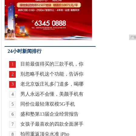
广
24小时新闻排行
目前最值得买的三款手机，你
1
别忽略手机这个功能，告诉你
2
老北京饭庄礼多门道多，喝哪
3
男人永远不会懂，美颜手机有
4
同价位最轻薄双模5G手机
5
盛和塾第13届企业经营报告
6
女孩子最喜欢的四款全面屏手
7
拍照重返顶尖水准 iPho
8