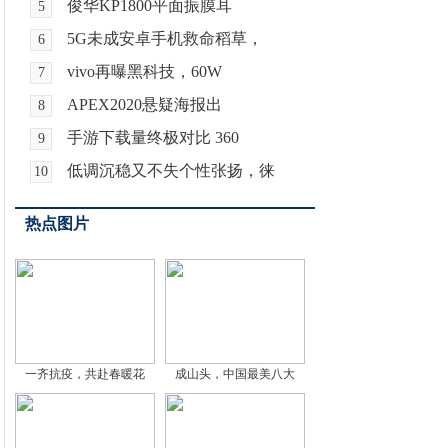
俊华KP1800平面振膜耳
5
5G未成安卓手机救命稻草，
6
vivo再曝黑科技，60W
7
APEX2020悬疑海报出
8
手游下载量终极对比 360
9
低调沉稳又不失个性张扬，徕
10
热点图片
一齐抗疫，共赴春暖花
成山头，中国最美八大