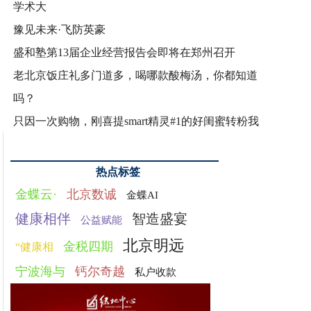
学术大
豫见未来·飞防英豪
盛和塾第13届企业经营报告会即将在郑州召开
老北京饭庄礼多门道多，喝哪款酸梅汤，你都知道
吗？
只因一次购物，刚喜提smart精灵#1的好闺蜜转粉我
热点标签
金蝶云·
北京数诚
金蝶AI
健康相伴
智造盛宴
公益赋能
北京明远
金税四期
“健康相
宁波海与
钙尔奇越
私户收款