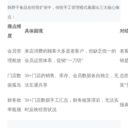
韩胖子食品在经营扩张中，传统手工管理模式暴露出三大核心痛
点：
痛点维
具体困境
对
度
会员管
来店消费的顾客大多是老客户，但缺乏统一的
老
理粗放
会员运营体系，促销"一刀切"
销
门店数
50+门店的销售、库存、会员数据各自独立，无
总
据孤岛
法互通共享
策"
财务效
50+门店数据手工汇总，财务核算滞后，无法实
报
率瓶颈
时反映经营状况