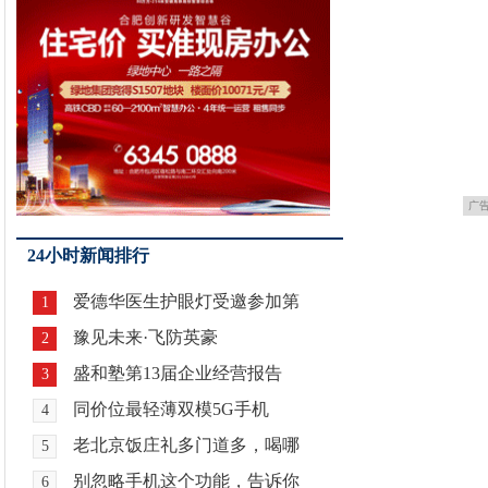
广
24小时新闻排行
爱德华医生护眼灯受邀参加第
1
豫见未来·飞防英豪
2
盛和塾第13届企业经营报告
3
同价位最轻薄双模5G手机
4
老北京饭庄礼多门道多，喝哪
5
别忽略手机这个功能，告诉你
6