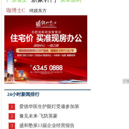
广东省文
从草原到
咖博士C
绮媄东方
广
24小时新闻排行
爱德华医生护眼灯受邀参加第
1
豫见未来·飞防英豪
2
盛和塾第13届企业经营报告
3