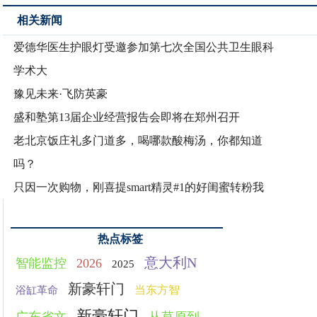
相关新闻
爱德华医生护眼灯受邀参加第七次全国公共卫生眼科
学术大
豫见未来·飞防英豪
盛和塾第13届企业经营报告会即将在郑州召开
老北京饭庄礼多门道多，喝哪款酸梅汤，你都知道
吗？
只因一次购物，刚喜提smart精灵#1的好闺蜜转粉我
热点标签
意大利N
智能监控
2026
2025
新豪轩门
当东方智
浴缸革命
新豪轩门