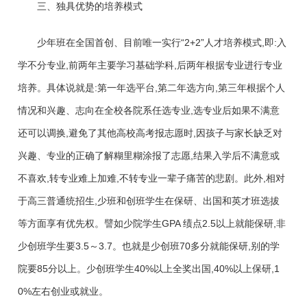
三、独具优势的培养模式
少年班在全国首创、目前唯一实行“2+2”人才培养模式,即:入
学不分专业,前两年主要学习基础学科,后两年根据专业进行专业
培养。具体说就是:第一年选平台,第二年选方向,第三年根据个人
情况和兴趣、志向在全校各院系任选专业,选专业后如果不满意
还可以调换,避免了其他高校高考报志愿时,因孩子与家长缺乏对
兴趣、专业的正确了解糊里糊涂报了志愿,结果入学后不满意或
不喜欢,转专业难上加难,不转专业一辈子痛苦的悲剧。此外,相对
于高三普通统招生,少班和创班学生在保研、出国和英才班选拔
等方面享有优先权。譬如少院学生GPA 绩点2.5以上就能保研,非
少创班学生要3.5～3.7。也就是少创班70多分就能保研,别的学
院要85分以上。少创班学生40%以上全奖出国,40%以上保研,1
0%左右创业或就业。