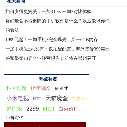
相关新闻
如何变得更完美：一加3T vs 一加3对比体验
你们最舍不得删除的手机软件是什么？欢迎谈谈你们
的看法
1999元起！一加手机3完全曝光：又一6GB内存
一加手机3正式发布：仅顶配配置，海外售价399美元
盛和塾第13届企业经营报告会即将在郑州召开
热点标签
科大创新
让孝德文
60英寸
小米电视
天猫魔盒
红米No
HTC
2299
曾是Ne
MIUI
白菜价F
巨屏时代