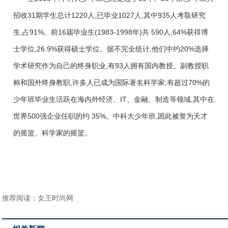
招收31期学生总计1220人,已毕业1027人,其中935人考取研究
生,占91%。前16届毕业生(1983-1998年)共 590人,64%获得博
士学位,26.9%获得硕士学位。据不完全统计,他们中约20%选择
学术研究作为自己的终身职业,有93人拥有国内教授、副教授职
称和国外终身教职,许多人已成为国际著名科学家;有超过70%的
少年班毕业生活跃在海内外经济、IT、金融、制造等领域,其中在
世界500强企业任职的约 35%。中科大少年班,因此被誉为天才
的摇篮、科学家的摇篮。
推荐阅读：
女王时尚网