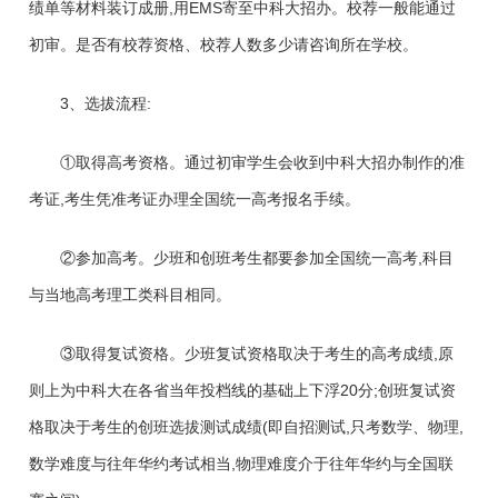
绩单等材料装订成册,用EMS寄至中科大招办。校荐一般能通过
初审。是否有校荐资格、校荐人数多少请咨询所在学校。
3、选拔流程:
①取得高考资格。通过初审学生会收到中科大招办制作的准
考证,考生凭准考证办理全国统一高考报名手续。
②参加高考。少班和创班考生都要参加全国统一高考,科目
与当地高考理工类科目相同。
③取得复试资格。少班复试资格取决于考生的高考成绩,原
则上为中科大在各省当年投档线的基础上下浮20分;创班复试资
格取决于考生的创班选拔测试成绩(即自招测试,只考数学、物理,
数学难度与往年华约考试相当,物理难度介于往年华约与全国联