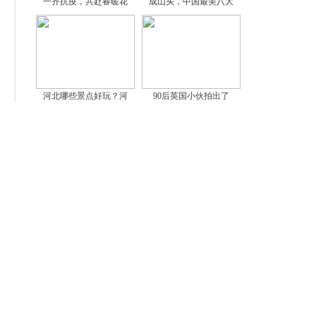
一齐抗疫，共赴春暖花
成山头，中国最美八大
河北哪些景点好玩？河
90后英国小伙拍出了