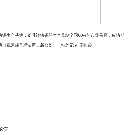
铁锅生产基地，郏县铸铁锅的生产量站全国60%的市场份额，疫情期
我们祝愿郏县经济再上新台阶。（特约记者 王俊霞）
谈你