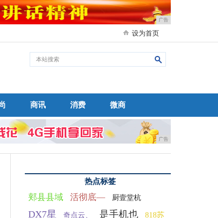
广告
设为首页
尚
商讯
消费
微商
广告
热点标签
郏县县域
活彻底—
厨壹堂杭
DX7星
是手机也
818苏
奇点云、