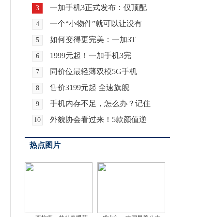
一加手机3正式发布：仅顶配
3
一个“小物件”就可以让没有
4
如何变得更完美：一加3T
5
1999元起！一加手机3完
6
同价位最轻薄双模5G手机
7
售价3199元起 全速旗舰
8
手机内存不足，怎么办？记住
9
外貌协会看过来！5款颜值逆
10
热点图片