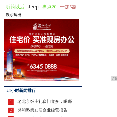
Jeep
听筒以后
盘点20
一加5氢
沃尔玛出
广
24小时新闻排行
老北京饭庄礼多门道多，喝哪
1
盛和塾第13届企业经营报告
2