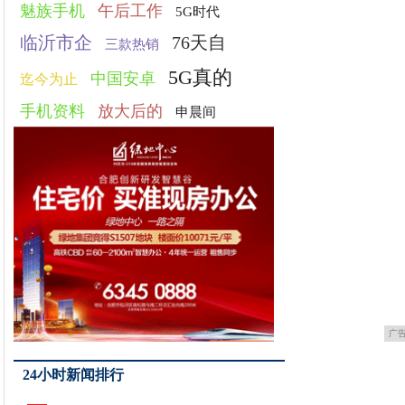
魅族手机
午后工作
5G时代
临沂市企
76天自
三款热销
5G真的
中国安卓
迄今为止
手机资料
放大后的
申晨间
广
24小时新闻排行