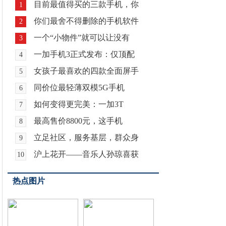
目前最值得买的三款手机，你
1
你们最舍不得删除的手机软件
2
一个“小物件”就可以让没有
3
一加手机3正式发布：仅顶配
4
女孩子最喜欢的四款全面屏手
5
同价位最轻薄双模5G手机
6
如何变得更完美：一加3T
7
最高售价8800元，这手机
8
立足社区，服务基层，群众身
9
沪上花开——音乐人孙琼喜获
10
热点图片