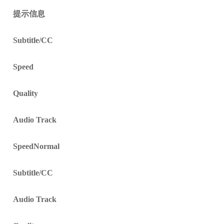
提示信息
Subtitle/CC
Speed
Quality
Audio Track
Speed
Normal
Subtitle/CC
Audio Track