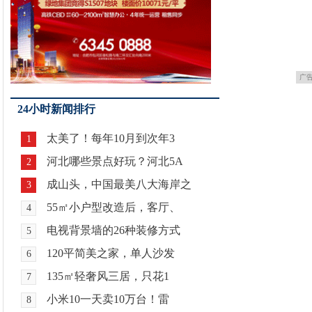
广
24小时新闻排行
太美了！每年10月到次年3
1
河北哪些景点好玩？河北5A
2
成山头，中国最美八大海岸之
3
55㎡小户型改造后，客厅、
4
电视背景墙的26种装修方式
5
120平简美之家，单人沙发
6
135㎡轻奢风三居，只花1
7
小米10一天卖10万台！雷
8