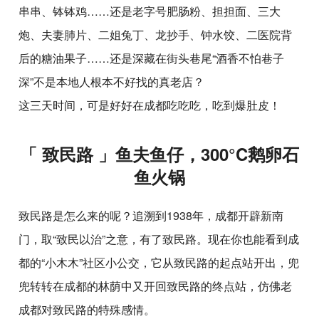
串串、钵钵鸡……还是老字号肥肠粉、担担面、三大
炮、夫妻肺片、二姐兔丁、龙抄手、钟水饺、二医院背
后的糖油果子……还是深藏在街头巷尾“酒香不怕巷子
深”不是本地人根本不好找的真老店？
这三天时间，可是好好在成都吃吃吃，吃到爆肚皮！
「 致民路 」鱼夫鱼仔，300°C鹅卵石
鱼火锅
致民路是怎么来的呢？追溯到1938年，成都开辟新南
门，取“致民以治”之意，有了致民路。现在你也能看到成
都的“小木木”社区小公交，它从致民路的起点站开出，兜
兜转转在成都的林荫中又开回致民路的终点站，仿佛老
成都对致民路的特殊感情。